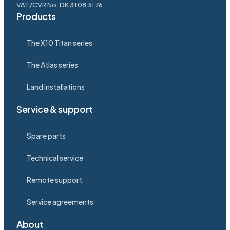
VAT/CVR No: DK 31 08 31 76
Products
The X10 Titan series
The Atlas series
Land installations
Service & support
Spare parts
Technical service
Remote support
Service agreements
About