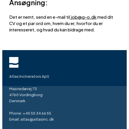
Ansøgning:
Det er nemt, send en e-mail til
job
@
g-o.dk
med dit
CV og et par ord om, hvem du er, hvorfor du er
interesseret, og hvad du kan bidrage med.
Atlas Incinerators ApS
Masnedøvej 73
4760 Vordingborg
Denmark
Phone:
+45 55 34 66 55
Email:
atlas@atlasinc.dk