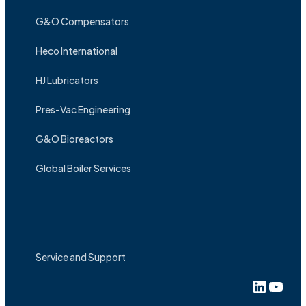
G&O Compensators
Heco International
HJ Lubricators
Pres-Vac Engineering
G&O Bioreactors
Global Boiler Services
Service and Support