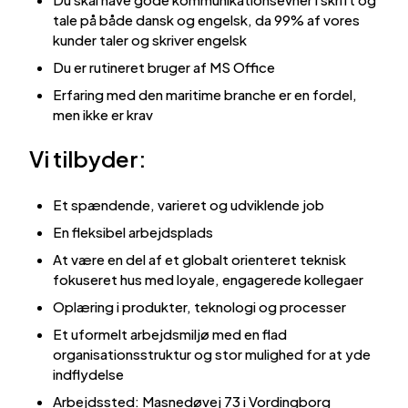
tale på både dansk og engelsk, da 99% af vores
kunder taler og skriver engelsk
Du er rutineret bruger af MS Office
Erfaring med den maritime branche er en fordel,
men ikke er krav
Vi tilbyder:
Et spændende, varieret og udviklende job
En fleksibel arbejdsplads
At være en del af et globalt orienteret teknisk
fokuseret hus med loyale, engagerede kollegaer
Oplæring i produkter, teknologi og processer
Et uformelt arbejdsmiljø med en flad
organisationsstruktur og stor mulighed for at yde
indflydelse
Arbejdssted: Masnedøvej 73 i Vordingborg