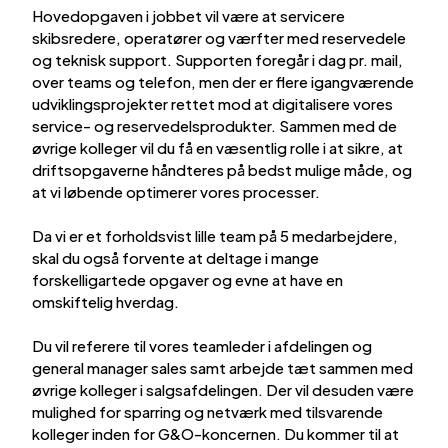
Hovedopgaven i jobbet vil være at servicere
skibsredere, operatører og værfter med reservedele
og teknisk support. Supporten foregår i dag pr. mail,
over teams og telefon, men der er flere igangværende
udviklingsprojekter rettet mod at digitalisere vores
service- og reservedelsprodukter. Sammen med de
øvrige kolleger vil du få en væsentlig rolle i at sikre, at
driftsopgaverne håndteres på bedst mulige måde, og
at vi løbende optimerer vores processer.
Da vi er et forholdsvist lille team på 5 medarbejdere,
skal du også forvente at deltage i mange
forskelligartede opgaver og evne at have en
omskiftelig hverdag.
Du vil referere til vores teamleder i afdelingen og
general manager sales samt arbejde tæt sammen med
øvrige kolleger i salgsafdelingen. Der vil desuden være
mulighed for sparring og netværk med tilsvarende
kolleger inden for G&O-koncernen. Du kommer til at