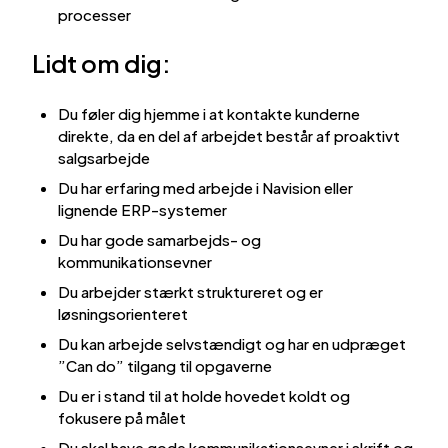
processer
Lidt om dig:
Du føler dig hjemme i at kontakte kunderne
direkte, da en del af arbejdet består af proaktivt
salgsarbejde
Du har erfaring med arbejde i Navision eller
lignende ERP-systemer
Du har gode samarbejds- og
kommunikationsevner
Du arbejder stærkt struktureret og er
løsningsorienteret
Du kan arbejde selvstændigt og har en udpræget
”Can do” tilgang til opgaverne
Du er i stand til at holde hovedet koldt og
fokusere på målet
Du skal have gode kommunikationsevner i skrift og